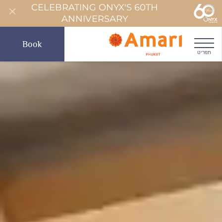
CELEBRATING ONYX'S 60TH
ANNIVERSARY
Book
תפריט