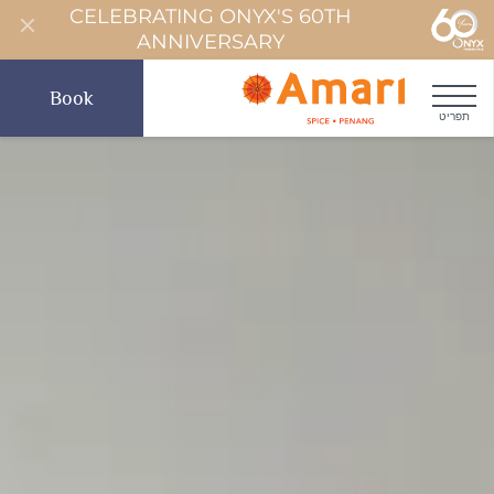
CELEBRATING ONYX'S 60TH
ANNIVERSARY
Book
תפריט