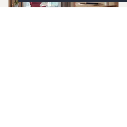
סוויטות
סוויטה עם חדר שינה אחד ב
Check in high above the city and settle into our
spacious 56 sqm One Bedroom Suite, designed
with comfort and flexibility. Featuring a separate
bedroom, living area and bathroom, the suite
includes smart workspaces, a personal coffee
machine and a spa-style rain shower. Guests also
פרטים נוספים
enjoy access to the exclusive Club Tiffin Executive
Lounge, with complimentary breakfast, evening
refreshments, meeting room use and private
check-in. With generous space and thoughtful
amenities, every stay feels effortless, well
balanced and perfectly suited to modern travellers.