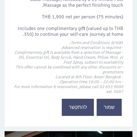
Massage as the perfect finishing touch.
THB 1,900 net per person (75 minutes)
Includes one complimentary gift (valued up to THB
350) to continue your self-care journey at home.
תנאים: Terms and Conditions:
- Advanced reservation is required.
- Complimentary gift is available from a selection of Massage
Oil, Essential Oil, Body Scrub, Hand Cream, Pillow Mist, or
Foot Spray, subject to availability.
- This offer cannot be combined with any other discounts or
promotions.
- Located at 8th Floor, Amari Bangkok
- Operation time 10:00 – 22:00 hrs.
For more information & reservation, please call 02 653 9000
ext. 5007
שמור
להתקשר