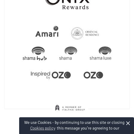
×
We use Cookies - by continuing to use this site or closing
Cookies policy
this message you're agreeing to our