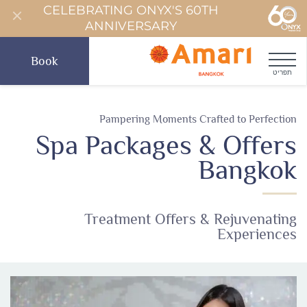
CELEBRATING ONYX'S 60TH
ANNIVERSARY
Book
תפריט
Pampering Moments Crafted to Perfection
Spa Packages & Offers
Bangkok
Treatment Offers & Rejuvenating
Experiences